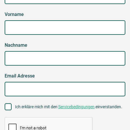
Vorname
Nachname
Email Adresse
Agree
Ich erkläre mich mit den
Servicebedingungen
einverstanden.
to
terms
CAPTCHA